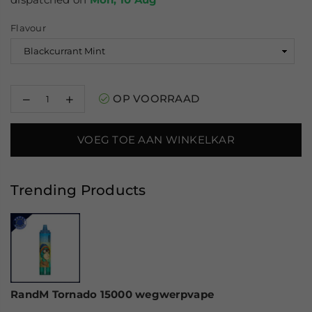
Flavour
Decrease
Increase
OP VOORRAAD
quantity
quantity
for
for
Al
Al
VOEG TOE AAN WINKELKAR
Fakher
Fakher
Crown
Crown
Bar
Bar
15000
15000
Trending Products
Hypermax
Hypermax
–
–
Wegwerpvape
Wegwerpvape
RandM Tornado 15000 wegwerpvape