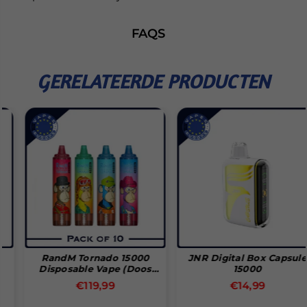
FAQS
GERELATEERDE PRODUCTEN
RandM Tornado 15000
JNR Digital Box Capsule
Disposable Vape (Doos
15000
Van 10)
Normale
Normale
€119,99
€14,99
prijs
prijs