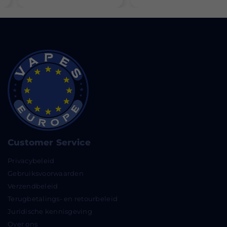
Customer Service
Privacybeleid
Gebruiksvoorwaarden
Verzendbeleid
Terugbetalings- en retourbeleid
Juridische kennisgeving
Over ons